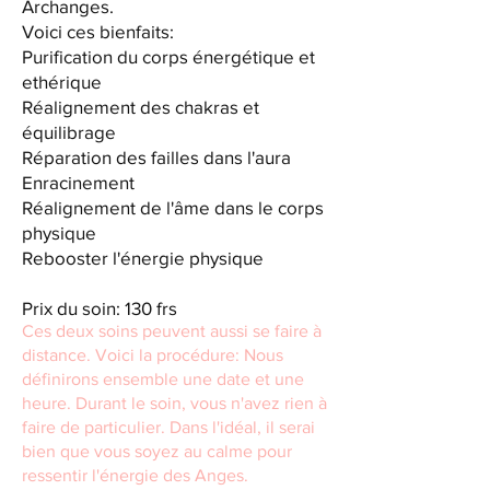
Archanges.​
​Voici ces bienfaits:​
Purification du corps énergétique et
ethérique
Réalignement des chakras et
équilibrage​
Réparation des failles dans l'aura
Enracinement​
​Réalignement de l'âme dans le corps
physique
​​​​Rebooster l'énergie physique
Prix du soin:
130 frs
Ces deux soins peuvent aussi se faire à
distance. Voici la procédure: Nous
définirons ensemble une date et une
heure. Durant le soin, vous n'avez rien à
faire de particulier. Dans l'idéal, il serai
bien que vous soyez au calme pour
ressentir l'énergie des Anges.