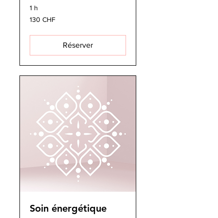
1 h
130
130 CHF
francs
suisses
Réserver
Soin énergétique