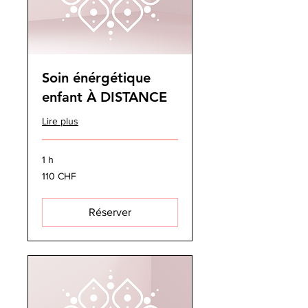
Soin énérgétique
enfant À DISTANCE
Lire plus
1 h
110
110 CHF
francs
suisses
Réserver