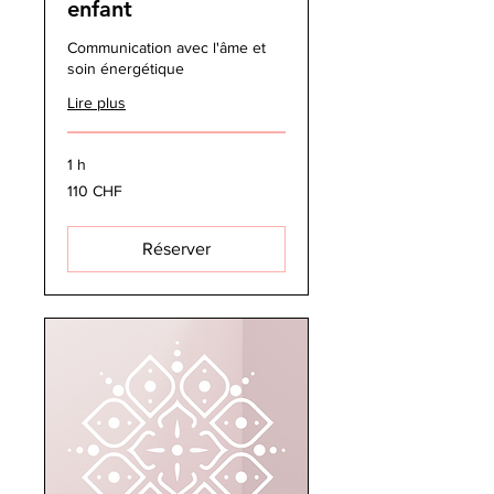
enfant
Communication avec l'âme et
soin énergétique
Lire plus
1 h
110
110 CHF
francs
suisses
Réserver