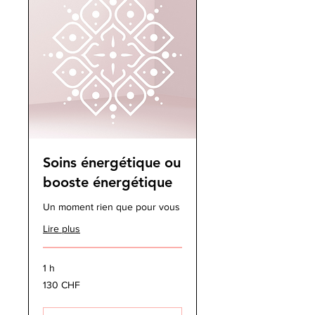
Soins énergétique ou
booste énergétique
Un moment rien que pour vous
Lire plus
1 h
130
130 CHF
francs
suisses